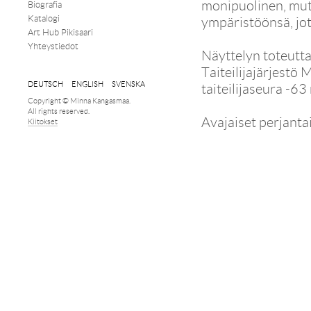
monipuolinen, mut
Biografia
Katalogi
ympäristöönsä, jot
Art Hub Pikisaari
Yhteystiedot
Näyttelyn toteutta
Taiteilijajärjest
DEUTSCH
ENGLISH
SVENSKA
taiteilijaseura -63 
Copyright © Minna Kangasmaa.
All rights reserved.
Avajaiset perjanta
Kiitokset