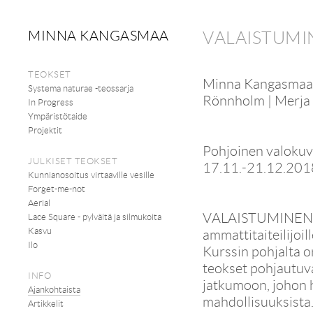
MINNA KANGASMAA
VALAISTUMI
TEOKSET
Minna Kangasmaa |
Systema naturae -teossarja
Rönnholm | Merja B
In Progress
Ympäristötaide
Projektit
Pohjoinen valokuv
JULKISET TEOKSET
17.11.-21.12.201
Kunnianosoitus virtaaville vesille
Forget-me-not
Aerial
VALAISTUMINEN- va
Lace Square - pylväitä ja silmukoita
Kasvu
ammattitaiteilijoi
Ilo
Kurssin pohjalta o
teokset pohjautuvat
INFO
jatkumoon, johon h
Ajankohtaista
mahdollisuuksista
Artikkelit