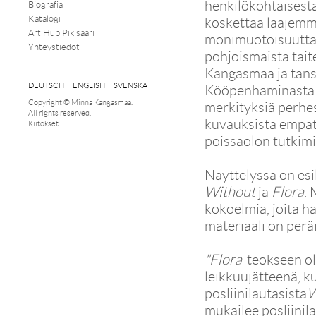
henkilökohtaisesta
Biografia
Katalogi
koskettaa laajemmi
Art Hub Pikisaari
monimuotoisuutta –
Yhteystiedot
pohjoismaista tait
Kangasmaa ja tansk
DEUTSCH
ENGLISH
SVENSKA
Kööpenhaminasta 
Copyright © Minna Kangasmaa.
merkityksiä perhes
All rights reserved.
kuvauksista empati
Kiitokset
poissaolon tutkim
Näyttelyssä on es
Without
ja
Flora
.
kokoelmia, joita hä
materiaali on peräi
"Flora
-teokseen ol
leikkuujätteenä, k
posliinilautasista
W
mukailee posliinila