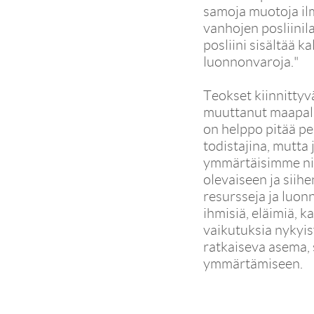
samoja muotoja il
vanhojen posliinil
posliini sisältää k
luonnonvaroja."
Teokset kiinnittyv
muuttanut maapall
on helppo pitää pe
todistajina, mutta 
ymmärtäisimme ni
olevaiseen ja sii
resursseja ja luon
ihmisiä, eläimiä, k
vaikutuksia nykyis
ratkaiseva asema, s
ymmärtämiseen.