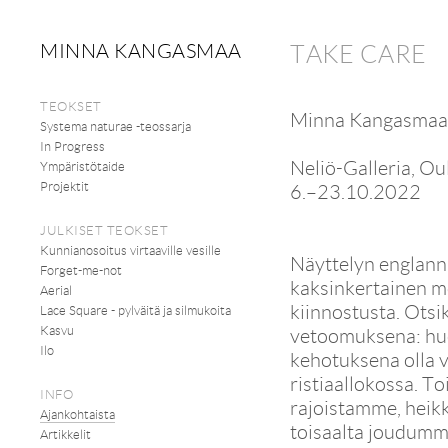
MINNA KANGASMAA
TAKE CARE
TEOKSET
Minna Kangasmaa (
Systema naturae -teossarja
In Progress
Neliö-Galleria, Ou
Ympäristötaide
Projektit
6.–23.10.2022
JULKISET TEOKSET
Kunnianosoitus virtaaville vesille
Näyttelyn englanni
Forget-me-not
kaksinkertainen me
Aerial
kiinnostusta. Ots
Lace Square - pylväitä ja silmukoita
Kasvu
vetoomuksena: huo
Ilo
kehotuksena olla 
ristiaallokossa. T
INFO
rajoistamme, heik
Ajankohtaista
toisaalta joudum
Artikkelit