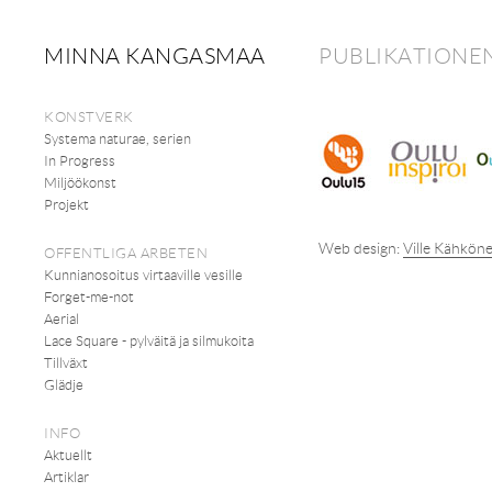
MINNA KANGASMAA
PUBLIKATIONEN
KONSTVERK
Systema naturae, serien
In Progress
Miljöökonst
Projekt
Web design:
Ville Kähkön
OFFENTLIGA ARBETEN
Kunnianosoitus virtaaville vesille
Forget-me-not
Aerial
Lace Square - pylväitä ja silmukoita
Tillväxt
Glädje
INFO
Aktuellt
Artiklar