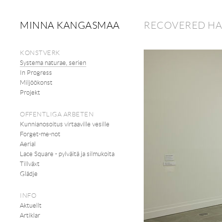
MINNA KANGASMAA
RECOVERED HA
KONSTVERK
Systema naturae, serien
In Progress
Miljöökonst
Projekt
OFFENTLIGA ARBETEN
Kunnianosoitus virtaaville vesille
Forget-me-not
Aerial
Lace Square - pylväitä ja silmukoita
Tillväxt
Glädje
INFO
Aktuellt
Artiklar