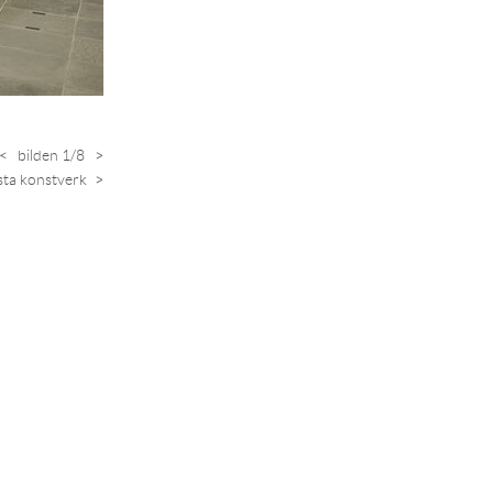
<
bilden 1/8
>
ta konstverk
>