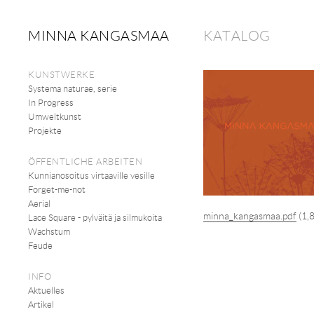
MINNA KANGASMAA
KATALOG
KUNSTWERKE
Systema naturae, serie
In Progress
Umweltkunst
Projekte
ÖFFENTLICHE ARBEITEN
Kunnianosoitus virtaaville vesille
Forget-me-not
Aerial
minna_kangasmaa.pdf
(1,
Lace Square - pylväitä ja silmukoita
Wachstum
Feude
INFO
Aktuelles
Artikel