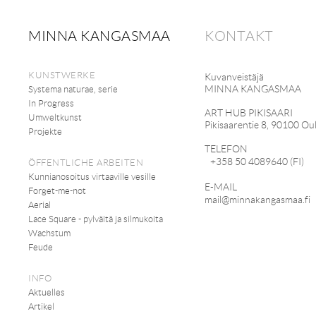
MINNA KANGASMAA
KONTAKT
KUNSTWERKE
Kuvanveistäjä
MINNA KANGASMAA
Systema naturae, serie
In Progress
ART HUB PIKISAARI
Umweltkunst
Pikisaarentie 8, 90100 Ou
Projekte
TELEFON
+358 50 4089640 (FI)
ÖFFENTLICHE ARBEITEN
Kunnianosoitus virtaaville vesille
E-MAIL
Forget-me-not
mail@minnakangasmaa.fi
Aerial
Lace Square - pylväitä ja silmukoita
Wachstum
Feude
INFO
Aktuelles
Artikel