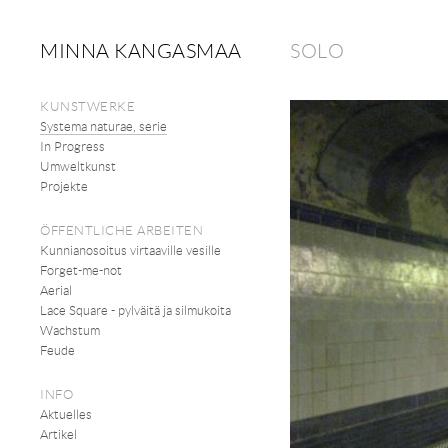
MINNA KANGASMAA
SOLO
KUNSTWERKE
Systema naturae, serie
In Progress
Umweltkunst
Projekte
ÖFFENTLICHE ARBEITEN
Kunnianosoitus virtaaville vesille
Forget-me-not
Aerial
Lace Square - pylväitä ja silmukoita
Wachstum
Feude
INFO
Aktuelles
Artikel